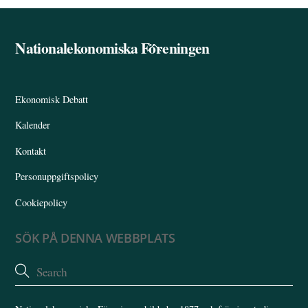
Nationalekonomiska Föreningen
Back
To
Top
Ekonomisk Debatt
Kalender
Kontakt
Personuppgiftspolicy
Cookiepolicy
SÖK PÅ DENNA WEBBPLATS