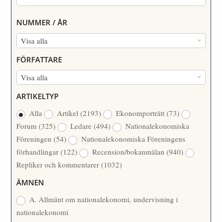
NUMMER / ÅR
N
Visa alla
U
FÖRFATTARE
M
F
Visa alla
M
Ö
E
ARTIKELTYP
R
R
Alla
Artikel
(2193)
Ekonomporträtt
(73)
F
/
Forum
(325)
Ledare
(494)
Nationalekonomiska
A
Å
Föreningen
(54)
Nationalekonomiska Föreningens
T
R
förhandlingar
(122)
Recension/bokanmälan
(940)
T
Repliker och kommentarer
(1032)
A
R
ÄMNEN
E
A. Allmänt om nationalekonomi, undervisning i
nationalekonomi