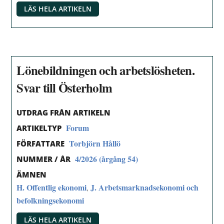
LÄS HELA ARTIKELN
Lönebildningen och arbetslösheten.
Svar till Österholm
UTDRAG FRÅN ARTIKELN
Forum
ARTIKELTYP
Torbjörn Hållö
FÖRFATTARE
4/2026 (årgång 54)
NUMMER / ÅR
ÄMNEN
H. Offentlig ekonomi
J. Arbetsmarknadsekonomi och
,
befolkningsekonomi
LÄS HELA ARTIKELN