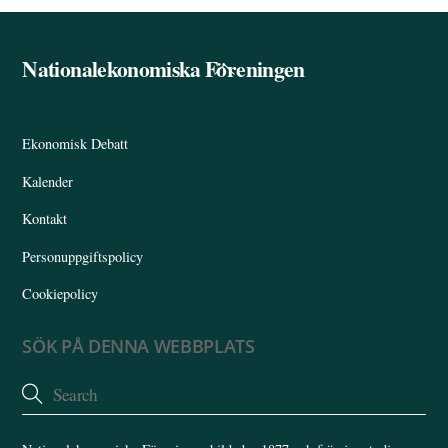
Nationalekonomiska Föreningen
Back
To
Top
Ekonomisk Debatt
Kalender
Kontakt
Personuppgiftspolicy
Cookiepolicy
SÖK PÅ DENNA WEBBPLATS