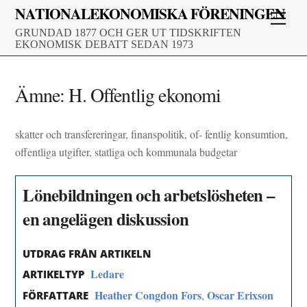
Skip
NATIONALEKONOMISKA FÖRENINGEN
Men
to
GRUNDAD 1877 OCH GER UT TIDSKRIFTEN
content
EKONOMISK DEBATT SEDAN 1973
Ämne:
H. Offentlig ekonomi
skatter och transfereringar, finanspolitik, of- fentlig konsumtion,
offentliga utgifter, statliga och kommunala budgetar
Lönebildningen och arbetslösheten –
en angelägen diskussion
UTDRAG FRÅN ARTIKELN
Ledare
ARTIKELTYP
Heather Congdon Fors
Oscar Erixson
,
FÖRFATTARE