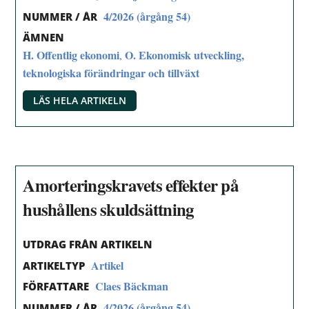
4/2026 (årgång 54)
NUMMER / ÅR
ÄMNEN
H. Offentlig ekonomi
O. Ekonomisk utveckling,
,
teknologiska förändringar och tillväxt
LÄS HELA ARTIKELN
Amorteringskravets effekter på
hushållens skuldsättning
UTDRAG FRÅN ARTIKELN
Artikel
ARTIKELTYP
Claes Bäckman
FÖRFATTARE
4/2026 (årgång 54)
NUMMER / ÅR