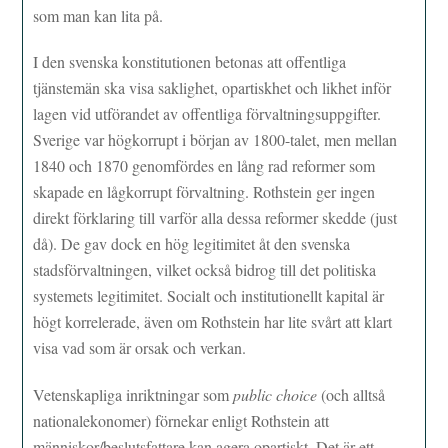
som man kan lita på.
I den svenska konstitutionen betonas att offentliga
tjänstemän ska visa saklighet, opartiskhet och likhet inför
lagen vid utförandet av offentliga förvaltningsuppgifter.
Sverige var högkorrupt i början av 1800-talet, men mellan
1840 och 1870 genomfördes en lång rad reformer som
skapade en lågkorrupt förvaltning. Rothstein ger ingen
direkt förklaring till varför alla dessa reformer skedde (just
då). De gav dock en hög legitimitet åt den svenska
stadsförvaltningen, vilket också bidrog till det politiska
systemets legitimitet. Socialt och institutionellt kapital är
högt korrelerade, även om Rothstein har lite svårt att klart
visa vad som är orsak och verkan.
Vetenskapliga inriktningar som
public choice
(och alltså
nationalekonomer) förnekar enligt Rothstein att
människor/beslutsfattare kan agera opartiskt. Det är ett