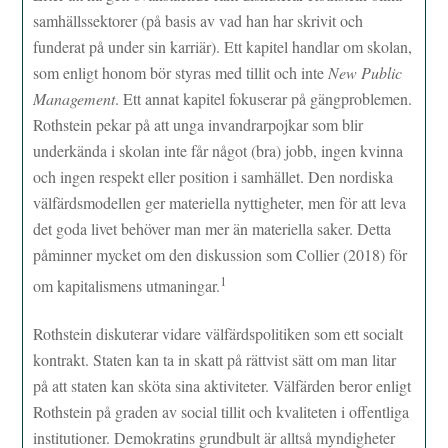
samhällssektorer (på basis av vad han har skrivit och
funderat på under sin karriär). Ett kapitel handlar om skolan,
som enligt honom bör styras med tillit och inte
New Public
Management
. Ett annat kapitel fokuserar på gängproblemen.
Rothstein pekar på att unga invandrarpojkar som blir
underkända i skolan inte får något (bra) jobb, ingen kvinna
och ingen respekt eller position i samhället. Den nordiska
välfärdsmodellen ger materiella nyttigheter, men för att leva
det goda livet behöver man mer än materiella saker. Detta
påminner mycket om den diskussion som Collier (2018) för
1
om kapitalismens utmaningar.
Rothstein diskuterar vidare välfärdspolitiken som ett socialt
kontrakt. Staten kan ta in skatt på rättvist sätt om man litar
på att staten kan sköta sina aktiviteter. Välfärden beror enligt
Rothstein på graden av social tillit och kvaliteten i offentliga
institutioner. Demokratins grundbult är alltså myndigheter