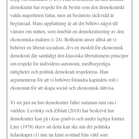
demokratin har respekt för de beslut som den demokratiskt
valda majoriteten fattar, men att beslutens räckvidd är
begränsad. Hans uppfattning är att det behövs något till
vänster om mitten, som innebär en demokratisering av den
ekonomiska makten (s 24). Rothstein anser alltså att vi
behöver en liberal socialism, dvs en modell för ekonomisk
demokrati där samtidigt den klassiska liberalismens principer
om respekt för individens autonomi, medborgerliga
rättigheter och politisk demokrati respekteras. Han
argumenterar för att vi behöver förändra kapitalets roll i
ekonomin för att skapa social och ekonomisk rättvisa.
Vi ser just nu hur demokratier faller samman runt om i
världen. Levitsky och Ziblatt (2018) har beskrivit hur
demokratier kan gå i kras gradvis och under lagliga former.
Linz (1978) skrev att detta kan ske när det politiska
ledarskapet (1) inte tar klart avstånd från våld som