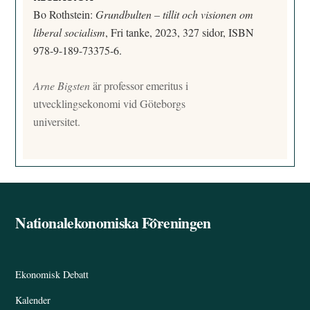
Bo Rothstein:
Grundbulten – tillit och visionen om
liberal socialism
, Fri tanke, 2023, 327 sidor, ISBN
978-9-189-73375-6.
Arne Bigsten
är professor emeritus i
utvecklingsekonomi vid Göteborgs
universitet.
Nationalekonomiska Föreningen
Back
To
Top
Ekonomisk Debatt
Kalender