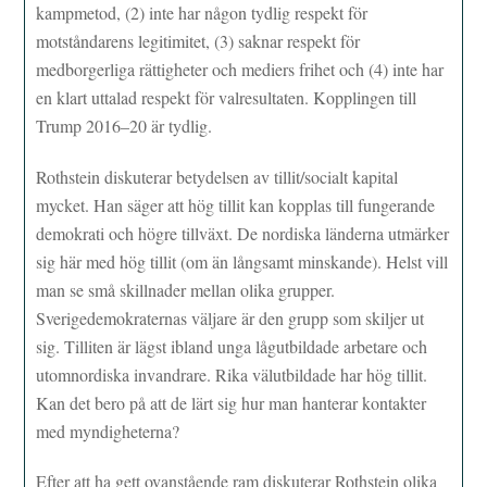
kampmetod, (2) inte har någon tydlig respekt för
motståndarens legitimitet, (3) saknar respekt för
medborgerliga rättigheter och mediers frihet och (4) inte har
en klart uttalad respekt för valresultaten. Kopplingen till
Trump 2016–20 är tydlig.
Rothstein diskuterar betydelsen av tillit/socialt kapital
mycket. Han säger att hög tillit kan kopplas till fungerande
demokrati och högre tillväxt. De nordiska länderna utmärker
sig här med hög tillit (om än långsamt minskande). Helst vill
man se små skillnader mellan olika grupper.
Sverigedemokraternas väljare är den grupp som skiljer ut
sig. Tilliten är lägst ibland unga lågutbildade arbetare och
utomnordiska invandrare. Rika välutbildade har hög tillit.
Kan det bero på att de lärt sig hur man hanterar kontakter
med myndigheterna?
Efter att ha gett ovanstående ram diskuterar Rothstein olika