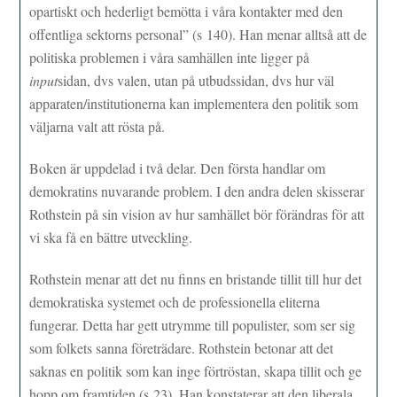
opartiskt och hederligt bemötta i våra kontakter med den
offentliga sektorns personal” (s 140). Han menar alltså att de
politiska problemen i våra samhällen inte ligger på
input
sidan, dvs valen, utan på utbudssidan, dvs hur väl
apparaten/institutionerna kan implementera den politik som
väljarna valt att rösta på.
Boken är uppdelad i två delar. Den första handlar om
demokratins nuvarande problem. I den andra delen skisserar
Rothstein på sin vision av hur samhället bör förändras för att
vi ska få en bättre utveckling.
Rothstein menar att det nu finns en bristande tillit till hur det
demokratiska systemet och de professionella eliterna
fungerar. Detta har gett utrymme till populister, som ser sig
som folkets sanna företrädare. Rothstein betonar att det
saknas en politik som kan inge förtröstan, skapa tillit och ge
hopp om framtiden (s 23). Han konstaterar att den liberala