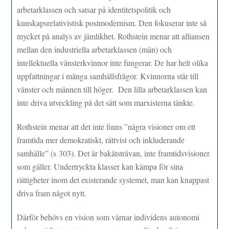
arbetarklassen och satsar på identitetspolitik och
kunskapsrelativistisk postmodernism. Den fokuserar inte så
mycket på analys av jämlikhet. Rothstein menar att alliansen
mellan den industriella arbetarklassen (män) och
intellektuella vänsterkvinnor inte fungerar. De har helt olika
uppfattningar i många samhällsfrågor. Kvinnorna står till
vänster och männen till höger. Den lilla arbetarklassen kan
inte driva utveckling på det sätt som marxisterna tänkte.
Rothstein menar att det inte finns ”några visioner om ett
framtida mer demokratiskt, rättvist och inkluderande
samhälle” (s 303). Det är bakåtsträvan, inte framtidsvisioner
som gäller. Undertryckta klasser kan kämpa för sina
rättigheter inom det existerande systemet, man kan knappast
driva fram något nytt.
Därför behövs en vision som värnar individens autonomi