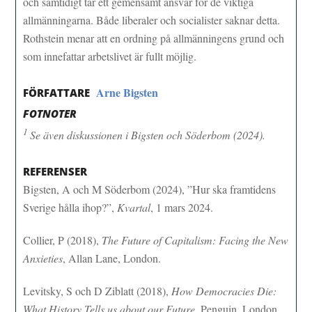
och samtidigt tar ett gemensamt ansvar för de viktiga
allmänningarna. Både liberaler och socialister saknar detta.
Rothstein menar att en ordning på allmänningens grund och
som innefattar arbetslivet är fullt möjlig.
Arne Bigsten
FÖRFATTARE
FOTNOTER
1
Se även diskussionen i Bigsten och Söderbom (2024).
REFERENSER
Bigsten, A och M Söderbom (2024), ”Hur ska framtidens
Sverige hålla ihop?”,
Kvartal
, 1 mars 2024.
Collier, P (2018),
The Future of Capitalism: Facing the New
Anxieties
, Allan Lane, London.
Levitsky, S och D Ziblatt (2018),
How Democracies Die:
What History Tells us about our Future
, Penguin, London.