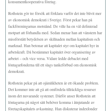
konsumentkooperativa företag.
Rothstein gör tre försök att förklara varför det inte blivit mer
av ekonomisk demokrati i Sverige. Först pekar han på
fackföreningarnas motstånd. De ville ha en väl definierad
motpart att förhandla med. Sedan menar han att vänstern har
missförstått betydelsen av skillnaden mellan kapitalism och
marknad. Han betonar att kapitalet styr om kapitalet hyr in
arbetskraft. Då bestämmer kapitalet över organisering av
arbetet – och vice versa. Vidare ledde debaclet med
löntagarfonderna till ett slags tankeförbud om ekonomisk
demokrati.
Rothstein pekar på att ojämlikheten är ett ökande problem.
Det kommer inte att gå att omfördela tillräckliga resurser
inom det nuvarande systemet. Därför anser Rothstein att
löntagarna på något sätt behöver komma i åtnjutande av
företagskapitalets avkastning. Han diskuterar indexfonder