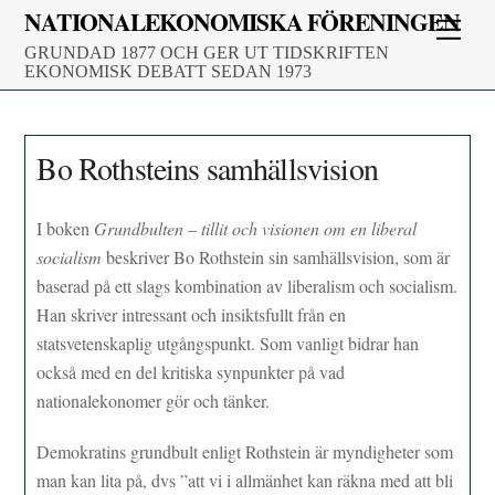
Skip
NATIONALEKONOMISKA FÖRENINGEN
Men
to
GRUNDAD 1877 OCH GER UT TIDSKRIFTEN
content
EKONOMISK DEBATT SEDAN 1973
Bo Rothsteins samhällsvision
I boken
Grundbulten
–
tillit och visionen om en liberal
socialism
beskriver Bo Rothstein sin samhällsvision, som är
baserad på ett slags kombination av liberalism och socialism.
Han skriver intressant och insiktsfullt från en
statsvetenskaplig utgångspunkt. Som vanligt bidrar han
också med en del kritiska synpunkter på vad
nationalekonomer gör och tänker.
Demokratins grundbult enligt Rothstein är myndigheter som
man kan lita på, dvs ”att vi i allmänhet kan räkna med att bli