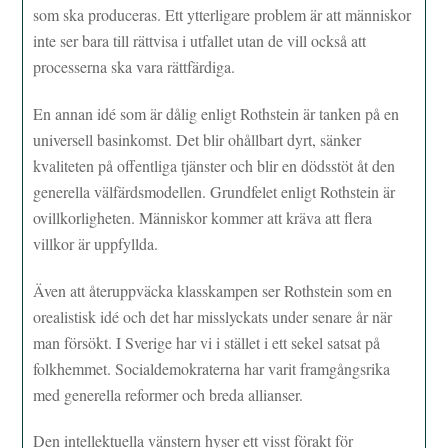
som ska produceras. Ett ytterligare problem är att människor
inte ser bara till rättvisa i utfallet utan de vill också att
processerna ska vara rättfärdiga.
En annan idé som är dålig enligt Rothstein är tanken på en
universell basinkomst. Det blir ohållbart dyrt, sänker
kvaliteten på offentliga tjänster och blir en dödsstöt åt den
generella välfärdsmodellen. Grundfelet enligt Rothstein är
ovillkorligheten. Människor kommer att kräva att flera
villkor är uppfyllda.
Även att återuppväcka klasskampen ser Rothstein som en
orealistisk idé och det har misslyckats under senare år när
man försökt. I Sverige har vi i stället i ett sekel satsat på
folkhemmet. Socialdemokraterna har varit framgångsrika
med generella reformer och breda allianser.
Den intellektuella vänstern hyser ett visst förakt för