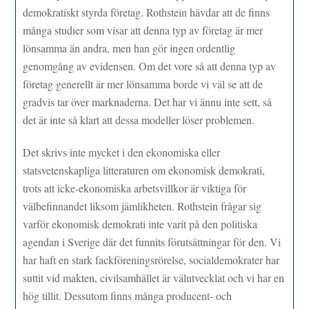
demokratiskt styrda företag. Rothstein hävdar att de finns
många studier som visar att denna typ av företag är mer
lönsamma än andra, men han gör ingen ordentlig
genomgång av evidensen. Om det vore så att denna typ av
företag generellt är mer lönsamma borde vi väl se att de
gradvis tar över marknaderna. Det har vi ännu inte sett, så
det är inte så klart att dessa modeller löser problemen.
Det skrivs inte mycket i den ekonomiska eller
statsvetenskapliga litteraturen om ekonomisk demokrati,
trots att icke-ekonomiska arbetsvillkor är viktiga för
välbefinnandet liksom jämlikheten. Rothstein frågar sig
varför ekonomisk demokrati inte varit på den politiska
agendan i Sverige där det funnits förutsättningar för den. Vi
har haft en stark fackföreningsrörelse, socialdemokrater har
suttit vid makten, civilsamhället är välutvecklat och vi har en
hög tillit. Dessutom finns många producent- och