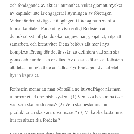
och fondägande av aktier i allmänhet, vilket gjort att mycket
av kapitalet inte är engagerat i styrningen av företagen.
Vidare är den viktigaste tillgången i företag numera ofta
humankapitalet. Forskning visar enligt Rothstein att
demokratiskt inflytande ökar engagemang, lojalitet, vilja att
samarbeta och kreativitet. Detta behövs allt mer i nya
komplexa företag där det är svårt att definiera vad som ska
göras och hur det ska ersättas. Av dessa skäl anser Rothstein
att det är rimligt att de anställda styr företagen, dvs arbetet
hyr in kapitalet.
Rothstein menar att man bör ställa tre huvudfrågor när man
utformar ett ekonomiskt system: (1) Vem ska bestämma över
vad som ska produceras? (2) Vem ska bestämma hur
produktionen ska vara organiserad? (3) Vilka ska bestämma
hur resultatet ska fördelas?
För att sortera upp detta krävs en fungerade konstitutionell