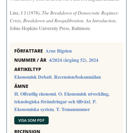
Linz, J J (1978),
The Breakdown of Democratic Regimes:
Crisis, Breakdown and Reequilibration.
An Introduction
,
Johns Hopkins University Press, Baltimore.
Arne Bigsten
FÖRFATTARE
4/2024 (årgång 52)
2024
,
NUMMER / ÅR
ARTIKELTYP
Ekonomisk Debatt
Recension/bokanmälan
,
ÄMNE
H. Offentlig ekonomi
O. Ekonomisk utveckling,
,
teknologiska förändringar och tillväxt
P.
,
Ekonomiska system
T. Temanummer
,
VISA SOM PDF
RECENSION