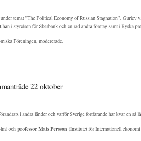
de under temat ”The Political Economy of Russian Stagnation”. Guriev
han i styrelsen för Sberbank och en rad andra företag samt i Ryska pre
nomiska Föreningen, modererade.
manträde 22 oktober
örändrats i andra länder och varför Sverige fortfarande har kvar en så l
professor Mats Persson
olm) och
(Institutet för Internationell ekonom