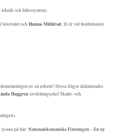
k teknik och hälsosystem).
Hanna Mühlrad
 Universitet och
, fil dr vid Institutionen
plementeringen av en reform? Dessa frågor diskuterades
inda Haggren
(avdelningschef Skatte- och
eningen).
t lyssna på här:
Nationalekonomiska Föreningen – En ny