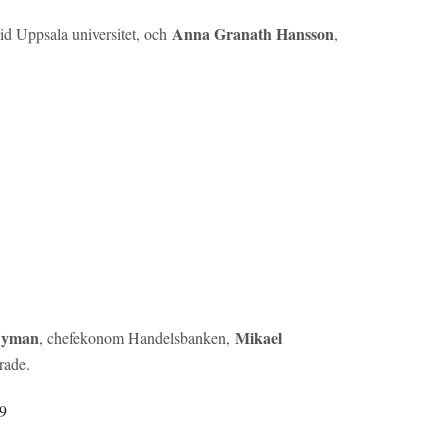
Anna Granath Hansson
vid Uppsala universitet, och
,
Nyman
Mikael
, chefekonom Handelsbanken,
erade.
19