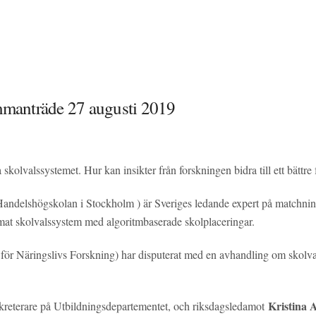
manträde 27 augusti 2019
kolvalssystemet. Hur kan insikter från forskningen bidra till ett bättr
andelshögskolan i Stockholm ) är Sveriges ledande expert på matchnings
format skolvalssystem med algoritmbaserade skolplaceringar.
 för Näringslivs Forskning) har disputerat med en avhandling om skolva
Kristina 
ekreterare på Utbildningsdepartementet, och riksdagsledamot