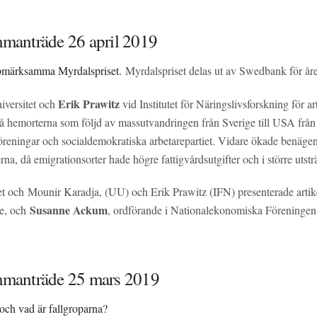
manträde 26 april 2019
ppmärksamma Myrdalspriset.
Myrdalspriset delas ut av Swedbank för åre
Erik Prawitz
iversitet och
vid Institutet för Näringslivsforskning för ar
på hemorterna som följd av massutvandringen från Sverige till USA från 18
öreningar och socialdemokratiska arbetarepartiet. Vidare ökade benägenhe
a, då emigrationsorter hade högre fattigvårdsutgifter och i större utsträ
t och Mounir Karadja, (UU) och Erik Prawitz (IFN) presenterade artik
Susanne Ackum
de, och
, ordförande i Nationalekonomiska Föreninge
mmanträde 25 mars 2019
 och vad är fallgroparna?