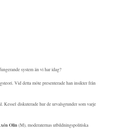
e fungerande system än vi har idag?
teori. Vid detta möte presenterade han insikter från
l. Kessel diskuterade hur de urvalsgrunder som varje
Axén Olin
(M), moderaternas utbildningspolitiska