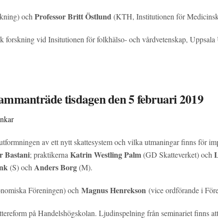
Professor Britt Östlund
rskning) och
(KTH, Institutionen för Medicins
sk forskning vid Insitutionen för folkhälso- och vårdvetenskap, Uppsala
ammanträde tisdagen den 5 februari 2019
ankar
tformningen av ett nytt skattesystem och vilka utmaningar finns för im
r Bastani
Katrin Westling Palm
L
; praktikerna
(GD Skatteverket) och
ink
Anders Borg
(S) och
(M).
Magnus Henrekson
onomiska Föreningen) och
(vice ordförande i För
ttereform på Handelshögskolan. Ljudinspelning från seminariet finns at