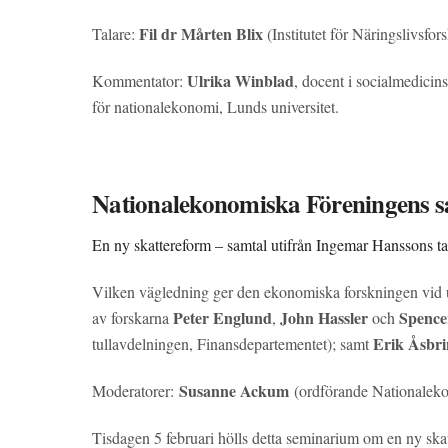
Fil dr Mårten Blix
Talare:
(Institutet för Näringslivsfo
Ulrika Winblad
Kommentator:
, docent i socialmedicin
för nationalekonomi, Lunds universitet.
Nationalekonomiska Föreningens s
En ny skattereform – samtal utifrån Ingemar Hanssons t
Vilken vägledning ger den ekonomiska forskningen vid u
Peter Englund
John Hassler
Spence
av forskarna
,
och
Erik Åsbr
tullavdelningen, Finansdepartementet); samt
Susanne Ackum
Moderatorer:
(ordförande Nationalek
Tisdagen 5 februari hölls detta seminarium om en ny ska