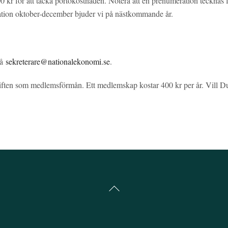
 kr för att täcka portokostnaden. Notera att en prenumeration tecknas f
ation oktober-december bjuder vi på nästkommande år.
på
sekreterare@nationalekonomi.se
.
ften som medlemsförmån. Ett medlemskap kostar 400 kr per år. Vill Du
Back
To
Top