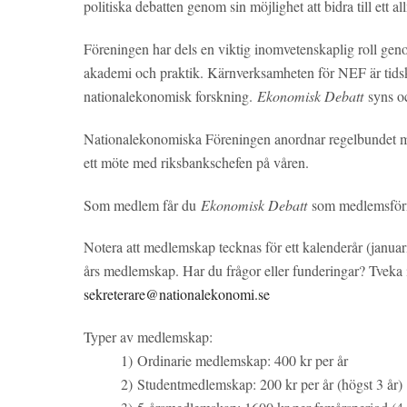
politiska debatten genom sin möjlighet att bidra till ett 
Föreningen har dels en viktig inomvetenskaplig roll gen
akademi och praktik. Kärnverksamheten för NEF är tids
nationalekonomisk forskning.
Ekonomisk Debatt
syns o
Nationalekonomiska Föreningen anordnar regelbundet mö
ett möte med riksbankschefen på våren.
Som medlem får du
Ekonomisk Debatt
som medlemsförm
Notera att medlemskap tecknas för ett kalenderår (janu
års medlemskap. Har du frågor eller funderingar? Tveka in
sekreterare@nationalekonomi.se
Typer av medlemskap:
1) Ordinarie medlemskap: 400 kr per år
2) Studentmedlemskap: 200 kr per år (högst 3 år)