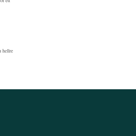
ör ett
 hellre