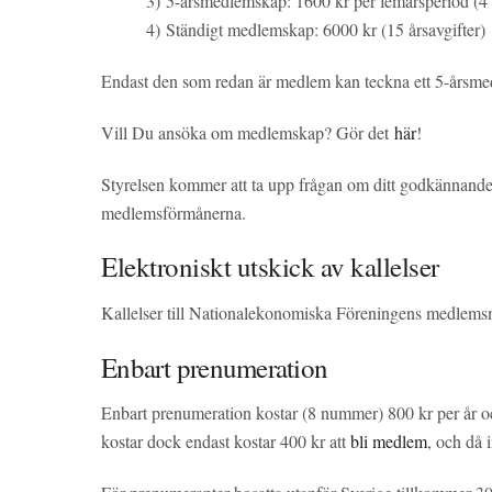
3) 5-årsmedlemskap: 1600 kr per femårsperiod (4 år
4) Ständigt medlemskap: 6000 kr (15 årsavgifter)​​​​​​
Endast den som redan är medlem kan teckna ett 5-årsme
Vill Du ansöka om medlemskap? Gör det
här
!
Styrelsen kommer att ta upp frågan om ditt godkännande v
medlemsförmånerna.
Elektroniskt utskick av kallelser
Kallelser till Nationalekonomiska Föreningens medlemsm
Enbart prenumeration
Enbart prenumeration kostar (8 nummer) 800 kr per år oc
kostar dock endast kostar 400 kr att
bli medlem
, och då 