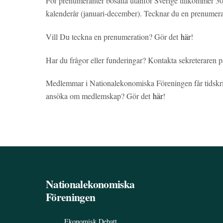
För prenumeranter bosatta utanför Sverige tillkommer 300
kalenderår (januari-december). Tecknar du en prenumer
Vill Du teckna en prenumeration? Gör det
här
!
Har du frågor eller funderingar? Kontakta sekreteraren 
Medlemmar i Nationalekonomiska Föreningen får tidskri
ansöka om medlemskap? Gör det
här
!
Nationalekonomiska
Föreningen
Ekonomisk Debatt