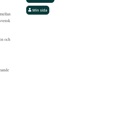
Min sida
 mellan
 svensk
ten och
mmande