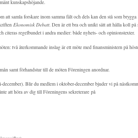
allmänt kunskapshöjande.
om att samla forskare inom samma fält och dels kan den stå som brygga
kriften
Ekonomisk Debatt
. Den är ett bra och unikt sätt att hålla koll på
ch citeras regelbundet i andra medier: både nyhets- och opinionstexter.
ten: två återkommande inslag är ett möte med finansministern på hös
ån samt förhandstur till de möten Föreningen anordnar.
ari-december). Blir du medlem i oktober-december bjuder vi på nästko
te att höra av dig till Föreningens sekreterare på