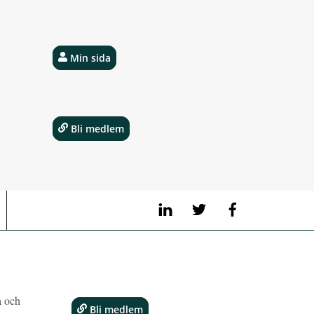
Min sida
Bli medlem
LinkedIn
Twitter
Facebook
a och
Bli medlem