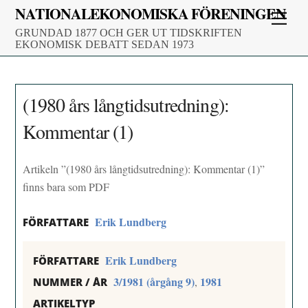
Skip
NATIONALEKONOMISKA FÖRENINGEN
Men
to
GRUNDAD 1877 OCH GER UT TIDSKRIFTEN
content
EKONOMISK DEBATT SEDAN 1973
(1980 års långtidsutredning):
Kommentar (1)
Artikeln ”(1980 års långtidsutredning): Kommentar (1)”
finns bara som PDF
Erik Lundberg
FÖRFATTARE
Erik Lundberg
FÖRFATTARE
3/1981 (årgång 9)
1981
,
NUMMER / ÅR
ARTIKELTYP