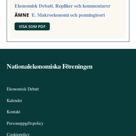
Ekonomisk Debatt
Repliker och kommentarer
,
E. Makroekonomi och penningteori
ÄMNE
VISA SOM PDF
Nationalekonomiska Föreningen
Back
To
Top
Ekonomisk Debatt
Kalender
Kontakt
Personuppgiftspolicy
Cookiepolicy