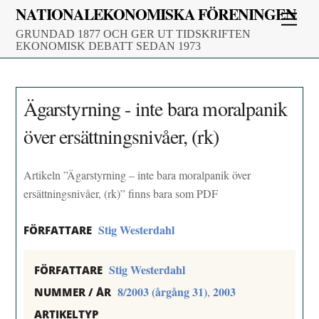
Skip
NATIONALEKONOMISKA FÖRENINGEN
Men
to
GRUNDAD 1877 OCH GER UT TIDSKRIFTEN
content
EKONOMISK DEBATT SEDAN 1973
Ägarstyrning - inte bara moralpanik
över ersättningsnivåer, (rk)
Artikeln ”Ägarstyrning – inte bara moralpanik över
ersättningsnivåer, (rk)” finns bara som PDF
Stig Westerdahl
FÖRFATTARE
Stig Westerdahl
FÖRFATTARE
8/2003 (årgång 31)
2003
,
NUMMER / ÅR
ARTIKELTYP