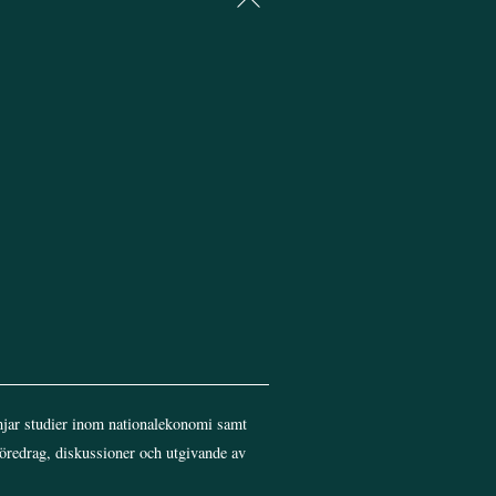
To
Top
jar studier inom nationalekonomi samt
föredrag, diskussioner och utgivande av