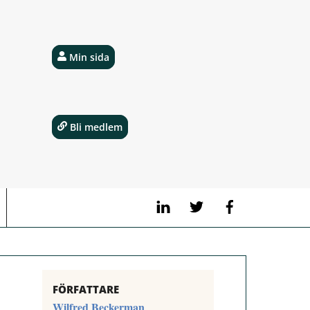
Min sida
Bli medlem
LinkedIn
Twitter
Facebook
FÖRFATTARE
Wilfred Beckerman