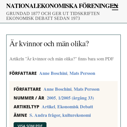
Skip
NATIONALEKONOMISKA FÖRENINGEN
Men
to
GRUNDAD 1877 OCH GER UT TIDSKRIFTEN
content
EKONOMISK DEBATT SEDAN 1973
Är kvinnor och män olika?
Artikeln ”Är kvinnor och män olika?” finns bara som PDF
Anne Boschini
Mats Persson
,
FÖRFATTARE
Anne Boschini
Mats Persson
,
FÖRFATTARE
2005
1/2005 (årgång 33)
,
NUMMER / ÅR
Artikel
Ekonomisk Debatt
,
ARTIKELTYP
S. Andra frågor, kulturekonomi
ÄMNE
VISA SOM PDF