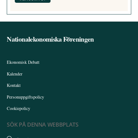
Nationalekonomiska Föreningen
Back
To
Top
Ekonomisk Debatt
Kalender
Kontakt
Personuppgiftspolicy
Cookiepolicy
SÖK PÅ DENNA WEBBPLATS