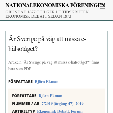
Skip
NATIONALEKONOMISKA FÖRENINGEN
Men
to
GRUNDAD 1877 OCH GER UT TIDSKRIFTEN
content
EKONOMISK DEBATT SEDAN 1973
Är Sverige på väg att missa e-
hälsotåget?
Artikeln ”Är Sverige på väg att missa e-hälsotåget?” finns
bara som PDF
Björn Ekman
FÖRFATTARE
Björn Ekman
FÖRFATTARE
7/2019 (årgång 47)
2019
,
NUMMER / ÅR
Ekonomisk Debatt
Forum
,
ARTIKELTYP