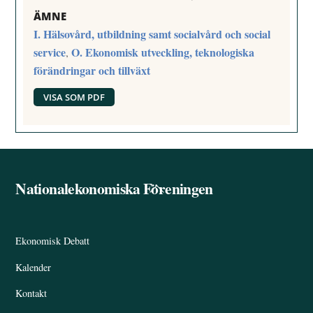
ÄMNE
I. Hälsovård, utbildning samt socialvård och social
service
O. Ekonomisk utveckling, teknologiska
,
förändringar och tillväxt
VISA SOM PDF
Nationalekonomiska Föreningen
Back
To
Top
Ekonomisk Debatt
Kalender
Kontakt