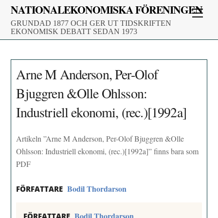
Skip
NATIONALEKONOMISKA FÖRENINGEN
Men
to
GRUNDAD 1877 OCH GER UT TIDSKRIFTEN
content
EKONOMISK DEBATT SEDAN 1973
Arne M Anderson, Per-Olof
Bjuggren &Olle Ohlsson:
Industriell ekonomi, (rec.)[1992a]
Artikeln ”Arne M Anderson, Per-Olof Bjuggren &Olle
Ohlsson: Industriell ekonomi, (rec.)[1992a]” finns bara som
PDF
Bodil Thordarson
FÖRFATTARE
Bodil Thordarson
FÖRFATTARE