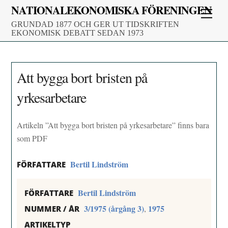
Skip
NATIONALEKONOMISKA FÖRENINGEN
Men
to
GRUNDAD 1877 OCH GER UT TIDSKRIFTEN
content
EKONOMISK DEBATT SEDAN 1973
Att bygga bort bristen på
yrkesarbetare
Artikeln ”Att bygga bort bristen på yrkesarbetare” finns bara
som PDF
Bertil Lindström
FÖRFATTARE
Bertil Lindström
FÖRFATTARE
3/1975 (årgång 3)
1975
,
NUMMER / ÅR
ARTIKELTYP