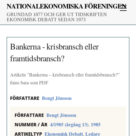
Skip
NATIONALEKONOMISKA FÖRENINGEN
Men
to
GRUNDAD 1877 OCH GER UT TIDSKRIFTEN
content
EKONOMISK DEBATT SEDAN 1973
Bankerna - krisbransch eller
framtidsbransch?
Artikeln ”Bankerna – krisbransch eller framtidsbransch?”
finns bara som PDF
Bengt Jönsson
FÖRFATTARE
Bengt Jönsson
FÖRFATTARE
4/1985 (årgång 13)
1985
,
NUMMER / ÅR
Ekonomisk Debatt
Ledare
,
ARTIKELTYP