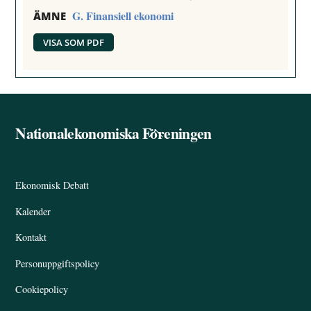
G. Finansiell ekonomi
ÄMNE
VISA SOM PDF
Nationalekonomiska Föreningen
Back
To
Top
Ekonomisk Debatt
Kalender
Kontakt
Personuppgiftspolicy
Cookiepolicy