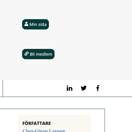
Min sida
Bli medlem
LinkedIn
Twitter
Facebook
FÖRFATTARE
Claes-Göran Larsson