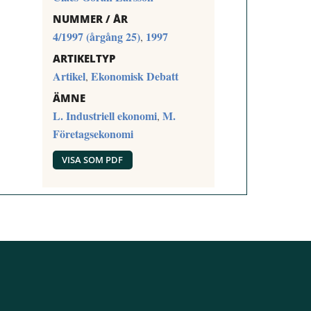
NUMMER / ÅR
4/1997 (årgång 25)
1997
,
ARTIKELTYP
Artikel
Ekonomisk Debatt
,
ÄMNE
L. Industriell ekonomi
M.
,
Företagsekonomi
VISA SOM PDF