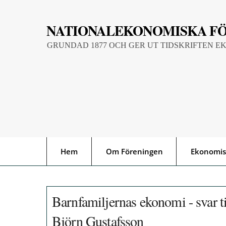
Skip
to
NATIONALEKONOMISKA F
content
GRUNDAD 1877 OCH GER UT TIDSKRIFTEN E
Hem
Om Föreningen
Ekonomis
Barnfamiljernas ekonomi - svar t
Björn Gustafsson