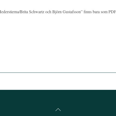
 Hederstierna/Brita Schwartz och Björn Gustafsson” finns bara som PD
Back
To