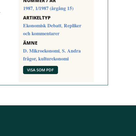
NUMMER / ÅR
1987
1/1987 (årgång 15)
,
F
ARTIKELTYP
Ekonomisk Debatt
Repliker
,
och kommentarer
ÄMNE
D. Mikroekonomi
S. Andra
,
frågor, kulturekonomi
VISA SOM PDF