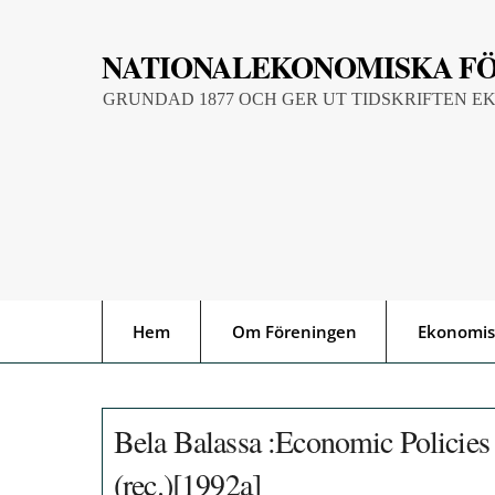
Skip
to
NATIONALEKONOMISKA F
content
GRUNDAD 1877 OCH GER UT TIDSKRIFTEN E
Hem
Om Föreningen
Ekonomis
Bela Balassa :Economic Policies 
(rec.)[1992a]