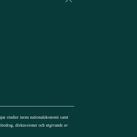
To
Top
jar studier inom nationalekonomi samt
föredrag, diskussioner och utgivande av