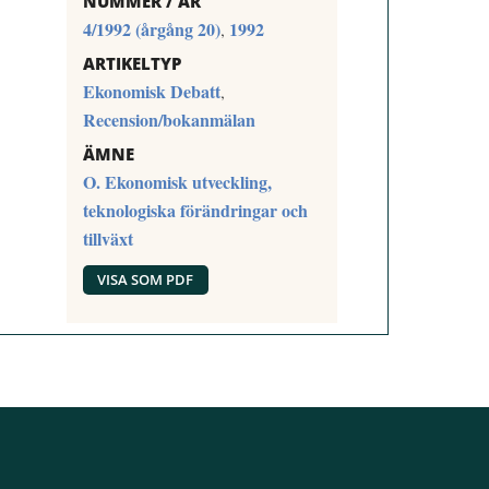
NUMMER / ÅR
4/1992 (årgång 20)
1992
,
ARTIKELTYP
Ekonomisk Debatt
,
Recension/bokanmälan
ÄMNE
O. Ekonomisk utveckling,
teknologiska förändringar och
tillväxt
VISA SOM PDF