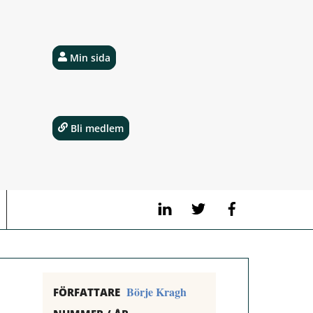
Min sida
Bli medlem
LinkedIn
Twitter
Facebook
Börje Kragh
FÖRFATTARE