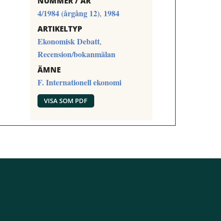
NUMMER / ÅR
4/1984 (årgång 12)
1984
,
ARTIKELTYP
Ekonomisk Debatt
,
Recension/bokanmälan
ÄMNE
F. Internationell ekonomi
VISA SOM PDF