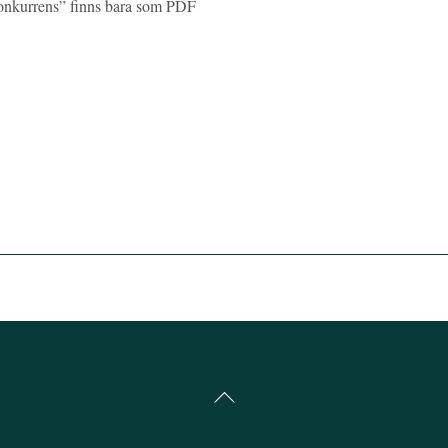
konkurrens” finns bara som PDF
Back
To
Top