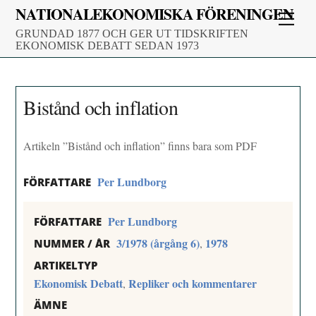
Skip
NATIONALEKONOMISKA FÖRENINGEN
Men
to
GRUNDAD 1877 OCH GER UT TIDSKRIFTEN
content
EKONOMISK DEBATT SEDAN 1973
Bistånd och inflation
Artikeln ”Bistånd och inflation” finns bara som PDF
Per Lundborg
FÖRFATTARE
Per Lundborg
FÖRFATTARE
3/1978 (årgång 6)
1978
,
NUMMER / ÅR
ARTIKELTYP
Ekonomisk Debatt
Repliker och kommentarer
,
ÄMNE