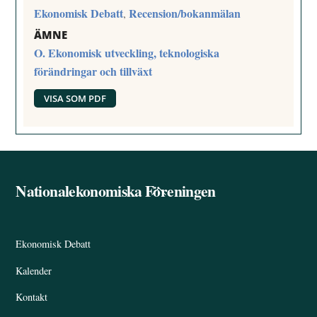
Ekonomisk Debatt
Recension/bokanmälan
,
ÄMNE
O. Ekonomisk utveckling, teknologiska
förändringar och tillväxt
VISA SOM PDF
Nationalekonomiska Föreningen
Back
To
Top
Ekonomisk Debatt
Kalender
Kontakt