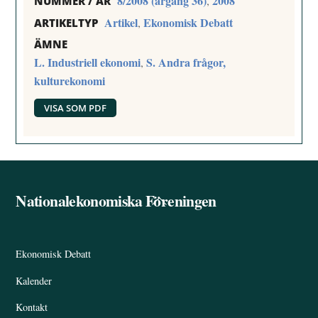
8/2008 (årgång 36)
2008
,
NUMMER / ÅR
Artikel
Ekonomisk Debatt
,
ARTIKELTYP
ÄMNE
L. Industriell ekonomi
S. Andra frågor,
,
kulturekonomi
VISA SOM PDF
Nationalekonomiska Föreningen
Back
To
Top
Ekonomisk Debatt
Kalender
Kontakt