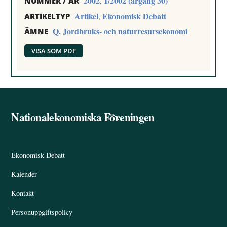
2002
1/2002 (årgång 30)
,
NUMMER / ÅR
Artikel
Ekonomisk Debatt
,
ARTIKELTYP
Q. Jordbruks- och naturresursekonomi
ÄMNE
VISA SOM PDF
Nationalekonomiska Föreningen
Back
To
Top
Ekonomisk Debatt
Kalender
Kontakt
Personuppgiftspolicy