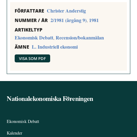
Christer Anderstig
FÖRFATTARE
2/1981 (årgång 9)
1981
,
NUMMER / ÅR
ARTIKELTYP
Ekonomisk Debatt
Recension/bokanmälan
,
L. Industriell ekonomi
ÄMNE
VISA SOM PDF
Nationalekonomiska Föreningen
Back
To
Top
Ekonomisk Debatt
Kalender