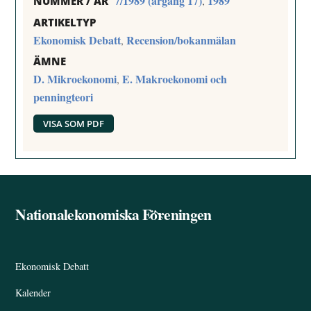
7/1989 (årgång 17)
1989
,
NUMMER / ÅR
ARTIKELTYP
Ekonomisk Debatt
Recension/bokanmälan
,
ÄMNE
D. Mikroekonomi
E. Makroekonomi och
,
penningteori
VISA SOM PDF
Nationalekonomiska Föreningen
Back
To
Top
Ekonomisk Debatt
Kalender