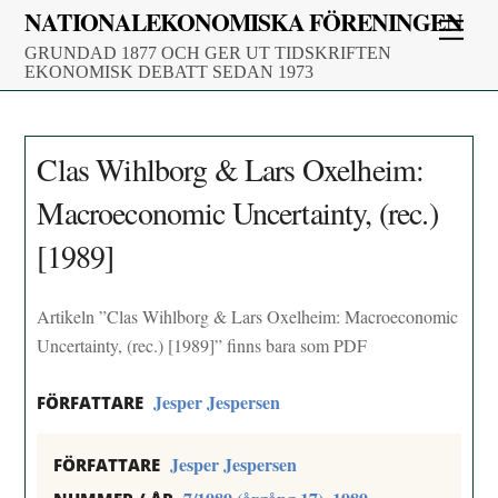
Skip
NATIONALEKONOMISKA FÖRENINGEN
Men
to
GRUNDAD 1877 OCH GER UT TIDSKRIFTEN
content
EKONOMISK DEBATT SEDAN 1973
Clas Wihlborg & Lars Oxelheim:
Macroeconomic Uncertainty, (rec.)
[1989]
Artikeln ”Clas Wihlborg & Lars Oxelheim: Macroeconomic
Uncertainty, (rec.) [1989]” finns bara som PDF
Jesper Jespersen
FÖRFATTARE
Jesper Jespersen
FÖRFATTARE