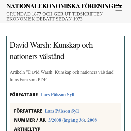
Skip
NATIONALEKONOMISKA FÖRENINGEN
Men
to
GRUNDAD 1877 OCH GER UT TIDSKRIFTEN
content
EKONOMISK DEBATT SEDAN 1973
David Warsh: Kunskap och
nationers välstånd
Artikeln ”David Warsh: Kunskap och nationers välstånd”
finns bara som PDF
Lars Pålsson Syll
FÖRFATTARE
Lars Pålsson Syll
FÖRFATTARE
3/2008 (årgång 36)
2008
,
NUMMER / ÅR
ARTIKELTYP