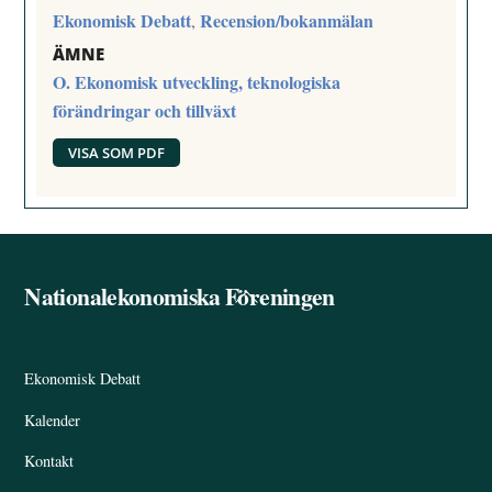
Ekonomisk Debatt
Recension/bokanmälan
,
ÄMNE
O. Ekonomisk utveckling, teknologiska
förändringar och tillväxt
VISA SOM PDF
Nationalekonomiska Föreningen
Back
To
Top
Ekonomisk Debatt
Kalender
Kontakt