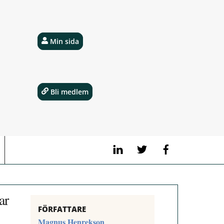
Min sida
Bli medlem
LinkedIn
Twitter
Facebook
ar
FÖRFATTARE
Magnus Henrekson