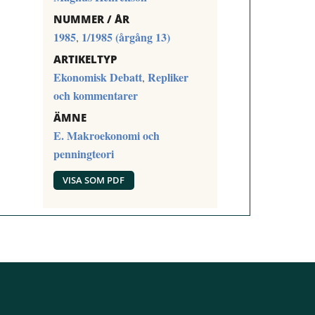
NUMMER / ÅR
1985
1/1985 (årgång 13)
,
ARTIKELTYP
Ekonomisk Debatt
Repliker
,
och kommentarer
ÄMNE
E. Makroekonomi och
penningteori
VISA SOM PDF