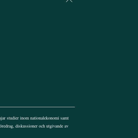
To
Top
jar studier inom nationalekonomi samt
föredrag, diskussioner och utgivande av