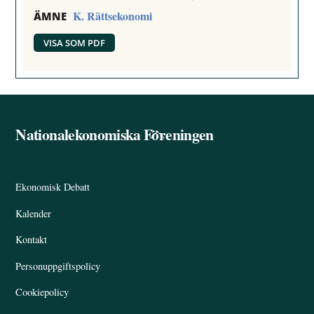
K. Rättsekonomi
ÄMNE
VISA SOM PDF
Nationalekonomiska Föreningen
Back
To
Top
Ekonomisk Debatt
Kalender
Kontakt
Personuppgiftspolicy
Cookiepolicy