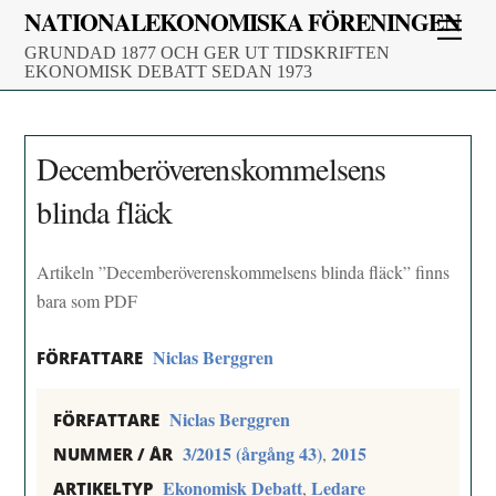
Skip
NATIONALEKONOMISKA FÖRENINGEN
Men
to
GRUNDAD 1877 OCH GER UT TIDSKRIFTEN
content
EKONOMISK DEBATT SEDAN 1973
Decemberöverenskommelsens
blinda fläck
Artikeln ”Decemberöverenskommelsens blinda fläck” finns
bara som PDF
Niclas Berggren
FÖRFATTARE
Niclas Berggren
FÖRFATTARE
3/2015 (årgång 43)
2015
,
NUMMER / ÅR
Ekonomisk Debatt
Ledare
,
ARTIKELTYP