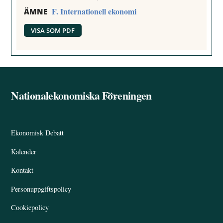
F. Internationell ekonomi
ÄMNE
VISA SOM PDF
Nationalekonomiska Föreningen
Back
To
Top
Ekonomisk Debatt
Kalender
Kontakt
Personuppgiftspolicy
Cookiepolicy