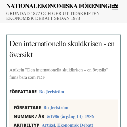
Skip
NATIONALEKONOMISKA FÖRENINGEN
Men
to
GRUNDAD 1877 OCH GER UT TIDSKRIFTEN
content
EKONOMISK DEBATT SEDAN 1973
Den internationella skuldkrisen - en
översikt
Artikeln ”Den internationella skuldkrisen – en översikt”
finns bara som PDF
Bo Jerlström
FÖRFATTARE
Bo Jerlström
FÖRFATTARE
5/1986 (årgång 14)
1986
,
NUMMER / ÅR
Artikel
Ekonomisk Debatt
,
ARTIKELTYP