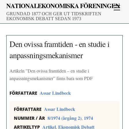
Skip
NATIONALEKONOMISKA FÖRENINGEN
Men
to
GRUNDAD 1877 OCH GER UT TIDSKRIFTEN
content
EKONOMISK DEBATT SEDAN 1973
Den ovissa framtiden - en studie i
anpassningsmekanismer
Artikeln ”Den ovissa framtiden – en studie i
anpassningsmekanismer” finns bara som PDF
Assar Lindbeck
FÖRFATTARE
Assar Lindbeck
FÖRFATTARE
8/1974 (årgång 2)
1974
,
NUMMER / ÅR
Artikel
Ekonomisk Debatt
,
ARTIKELTYP