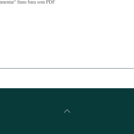
mmentar” finns bara som PDF
Back
To
Top