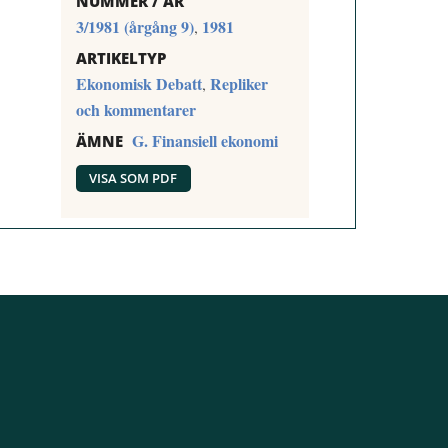
NUMMER / ÅR
3/1981 (årgång 9)
1981
,
ARTIKELTYP
Ekonomisk Debatt
Repliker
,
och kommentarer
G. Finansiell ekonomi
ÄMNE
VISA SOM PDF