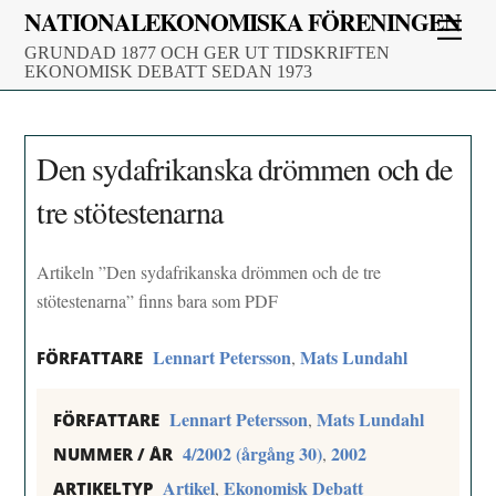
Skip
NATIONALEKONOMISKA FÖRENINGEN
Men
to
GRUNDAD 1877 OCH GER UT TIDSKRIFTEN
content
EKONOMISK DEBATT SEDAN 1973
Den sydafrikanska drömmen och de
tre stötestenarna
Artikeln ”Den sydafrikanska drömmen och de tre
stötestenarna” finns bara som PDF
Lennart Petersson
Mats Lundahl
,
FÖRFATTARE
Lennart Petersson
Mats Lundahl
,
FÖRFATTARE
4/2002 (årgång 30)
2002
,
NUMMER / ÅR
Artikel
Ekonomisk Debatt
,
ARTIKELTYP