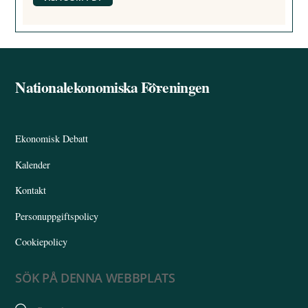
Nationalekonomiska Föreningen
Back
To
Top
Ekonomisk Debatt
Kalender
Kontakt
Personuppgiftspolicy
Cookiepolicy
SÖK PÅ DENNA WEBBPLATS