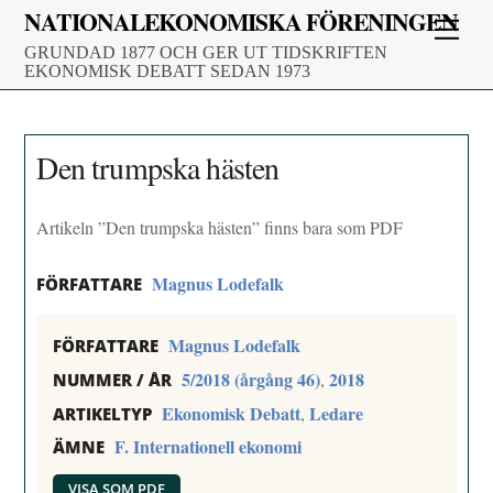
Skip
NATIONALEKONOMISKA FÖRENINGEN
Men
to
GRUNDAD 1877 OCH GER UT TIDSKRIFTEN
content
EKONOMISK DEBATT SEDAN 1973
Den trumpska hästen
Artikeln ”Den trumpska hästen” finns bara som PDF
Magnus Lodefalk
FÖRFATTARE
Magnus Lodefalk
FÖRFATTARE
5/2018 (årgång 46)
2018
,
NUMMER / ÅR
Ekonomisk Debatt
Ledare
,
ARTIKELTYP
F. Internationell ekonomi
ÄMNE
VISA SOM PDF