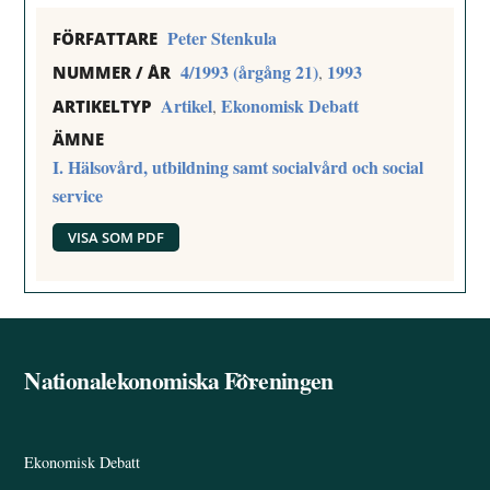
Peter Stenkula
FÖRFATTARE
4/1993 (årgång 21)
1993
,
NUMMER / ÅR
Artikel
Ekonomisk Debatt
,
ARTIKELTYP
ÄMNE
I. Hälsovård, utbildning samt socialvård och social
service
VISA SOM PDF
Nationalekonomiska Föreningen
Back
To
Top
Ekonomisk Debatt