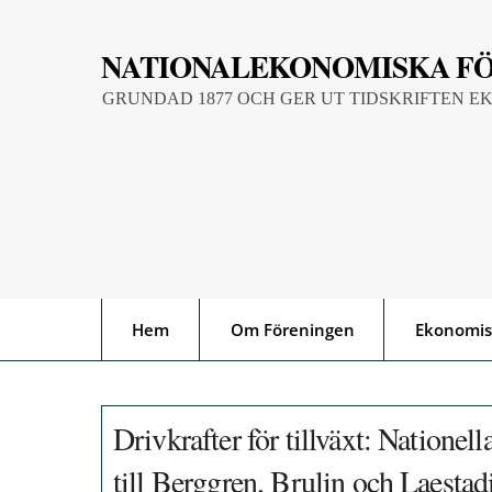
Skip
to
NATIONALEKONOMISKA F
content
GRUNDAD 1877 OCH GER UT TIDSKRIFTEN E
Hem
Om Föreningen
Ekonomis
Drivkrafter för tillväxt: Nationell
till Berggren, Brulin och Laestad