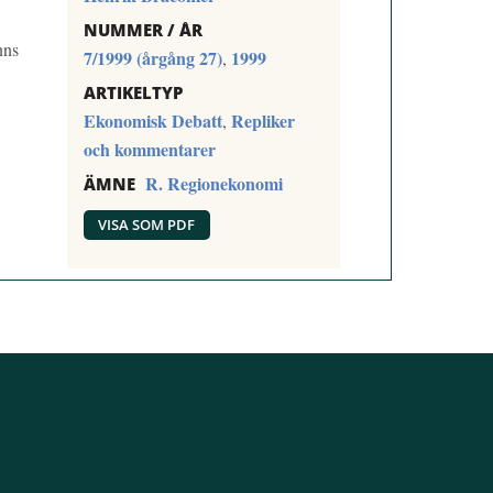
NUMMER / ÅR
nns
7/1999 (årgång 27)
1999
,
ARTIKELTYP
Ekonomisk Debatt
Repliker
,
och kommentarer
R. Regionekonomi
ÄMNE
VISA SOM PDF