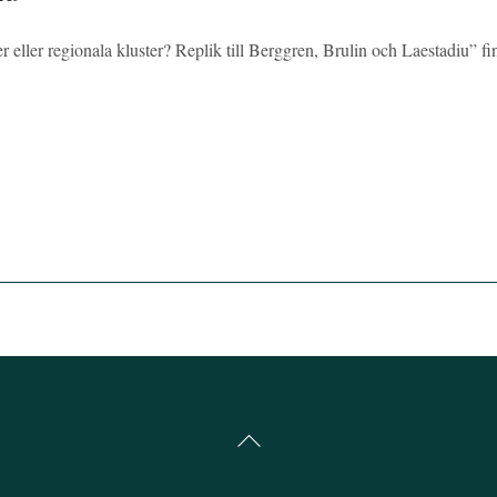
ner eller regionala kluster? Replik till Berggren, Brulin och Laestadiu” fi
Back
To
Top