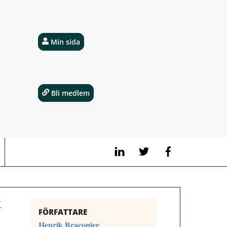
Min sida
Bli medlem
LinkedIn
Twitter
Facebook
k
FÖRFATTARE
Henrik Braconier