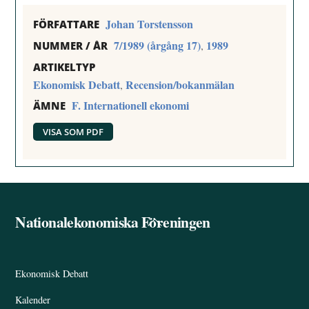
Johan Torstensson
FÖRFATTARE
7/1989 (årgång 17)
1989
,
NUMMER / ÅR
ARTIKELTYP
Ekonomisk Debatt
Recension/bokanmälan
,
F. Internationell ekonomi
ÄMNE
VISA SOM PDF
Nationalekonomiska Föreningen
Back
To
Top
Ekonomisk Debatt
Kalender