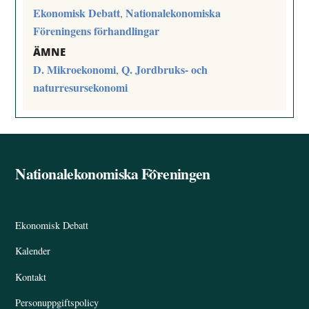
Ekonomisk Debatt
Nationalekonomiska
,
Föreningens förhandlingar
ÄMNE
D. Mikroekonomi
Q. Jordbruks- och
,
naturresursekonomi
Nationalekonomiska Föreningen
Back
To
Top
Ekonomisk Debatt
Kalender
Kontakt
Personuppgiftspolicy