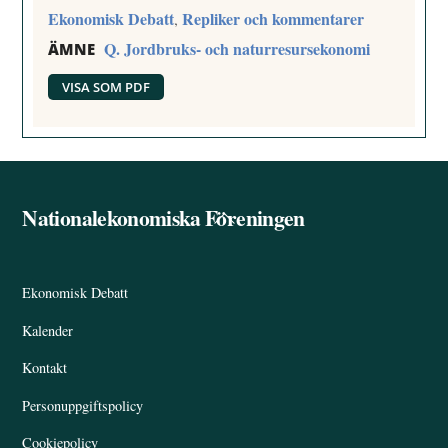
Ekonomisk Debatt
Repliker och kommentarer
,
Q. Jordbruks- och naturresursekonomi
ÄMNE
VISA SOM PDF
Nationalekonomiska Föreningen
Back
To
Top
Ekonomisk Debatt
Kalender
Kontakt
Personuppgiftspolicy
Cookiepolicy