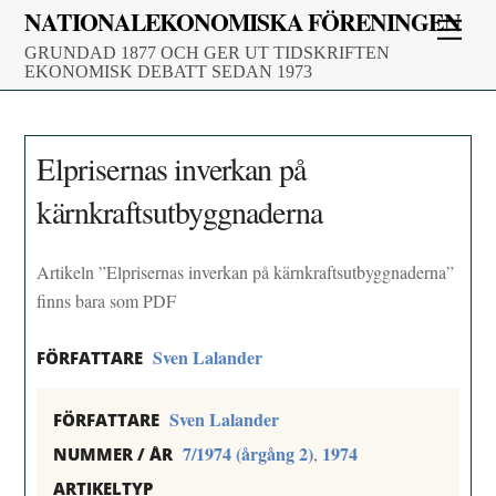
Skip
NATIONALEKONOMISKA FÖRENINGEN
Men
to
GRUNDAD 1877 OCH GER UT TIDSKRIFTEN
content
EKONOMISK DEBATT SEDAN 1973
Elprisernas inverkan på
kärnkraftsutbyggnaderna
Artikeln ”Elprisernas inverkan på kärnkraftsutbyggnaderna”
finns bara som PDF
Sven Lalander
FÖRFATTARE
Sven Lalander
FÖRFATTARE
7/1974 (årgång 2)
1974
,
NUMMER / ÅR
ARTIKELTYP