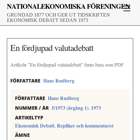
Skip
NATIONALEKONOMISKA FÖRENINGEN
Men
to
GRUNDAD 1877 OCH GER UT TIDSKRIFTEN
content
EKONOMISK DEBATT SEDAN 1973
En fördjupad valutadebatt
Artikeln ”En fördjupad valutadebatt” finns bara som PDF
Hans Rudberg
FÖRFATTARE
Hans Rudberg
FÖRFATTARE
5/1973 (årgång 1)
1973
,
NUMMER / ÅR
ARTIKELTYP
Ekonomisk Debatt
Repliker och kommentarer
,
ÄMNE