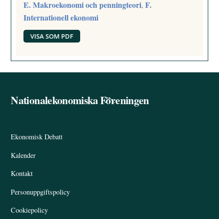
E. Makroekonomi och penningteori
F.
,
Internationell ekonomi
VISA SOM PDF
Nationalekonomiska Föreningen
Back
To
Top
Ekonomisk Debatt
Kalender
Kontakt
Personuppgiftspolicy
Cookiepolicy