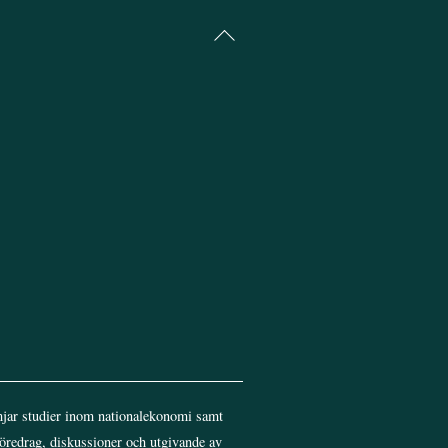
Back
To
Top
jar studier inom nationalekonomi samt
föredrag, diskussioner och utgivande av