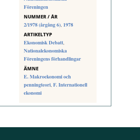
Föreningen
NUMMER / ÅR
2/1978 (årgång 6)
1978
,
ARTIKELTYP
Ekonomisk Debatt
,
Nationalekonomiska
Föreningens förhandlingar
ÄMNE
E. Makroekonomi och
penningteori
F. Internationell
,
ekonomi