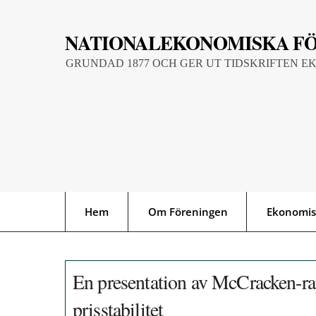
Skip
to
NATIONALEKONOMISKA F
content
GRUNDAD 1877 OCH GER UT TIDSKRIFTEN E
Hem
Om Föreningen
Ekonomis
En presentation av McCracken-rap
prisstabilitet