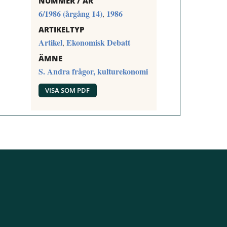
NUMMER / ÅR
6/1986 (årgång 14)
1986
,
ARTIKELTYP
Artikel
Ekonomisk Debatt
,
ÄMNE
S. Andra frågor, kulturekonomi
VISA SOM PDF