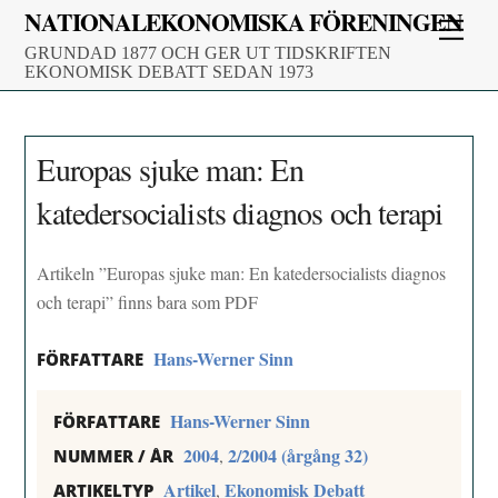
Skip
NATIONALEKONOMISKA FÖRENINGEN
Men
to
GRUNDAD 1877 OCH GER UT TIDSKRIFTEN
content
EKONOMISK DEBATT SEDAN 1973
Europas sjuke man: En
katedersocialists diagnos och terapi
Artikeln ”Europas sjuke man: En katedersocialists diagnos
och terapi” finns bara som PDF
Hans-Werner Sinn
FÖRFATTARE
Hans-Werner Sinn
FÖRFATTARE
2004
2/2004 (årgång 32)
,
NUMMER / ÅR
Artikel
Ekonomisk Debatt
,
ARTIKELTYP