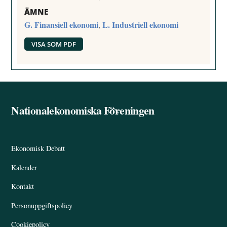
ÄMNE
G. Finansiell ekonomi
L. Industriell ekonomi
,
VISA SOM PDF
Nationalekonomiska Föreningen
Back
To
Top
Ekonomisk Debatt
Kalender
Kontakt
Personuppgiftspolicy
Cookiepolicy