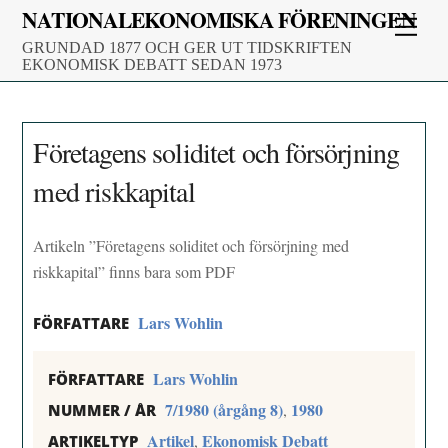
Skip
NATIONALEKONOMISKA FÖRENINGEN
Men
to
GRUNDAD 1877 OCH GER UT TIDSKRIFTEN
content
EKONOMISK DEBATT SEDAN 1973
Företagens soliditet och försörjning
med riskkapital
Artikeln ”Företagens soliditet och försörjning med
riskkapital” finns bara som PDF
Lars Wohlin
FÖRFATTARE
Lars Wohlin
FÖRFATTARE
7/1980 (årgång 8)
1980
,
NUMMER / ÅR
Artikel
Ekonomisk Debatt
,
ARTIKELTYP