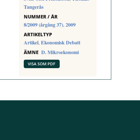
Tangerås
NUMMER / ÅR
8/2009 (årgång 37)
2009
,
ARTIKELTYP
Artikel
Ekonomisk Debatt
,
D. Mikroekonomi
ÄMNE
VISA SOM PDF