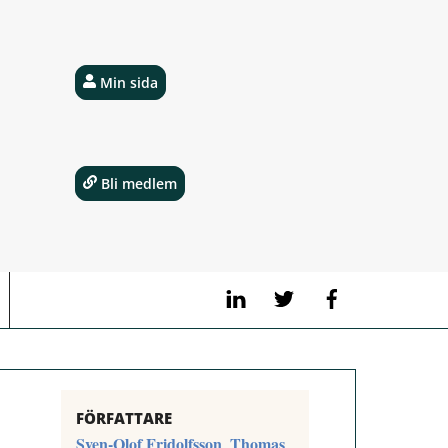
Min sida
Bli medlem
LinkedIn
Twitter
Facebook
FÖRFATTARE
Sven-Olof Fridolfsson
Thomas
,