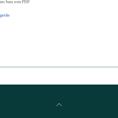
inns bara som PDF
gerås
Back
To
Top