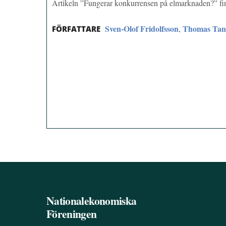
Artikeln ”Fungerar konkurrensen på elmarknaden?” f
Sven-Olof Fridolfsson
Thomas Tan
,
FÖRFATTARE
Nationalekonomiska
Föreningen