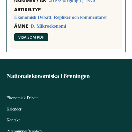
2/1973 (årgång 1)
1973
,
NUMMER / ÅR
ARTIKELTYP
Ekonomisk Debatt
Repliker och kommentarer
,
D. Mikroekonomi
ÄMNE
VISA SOM PDF
Nationalekonomiska Föreningen
Back
To
Top
Ekonomisk Debatt
Kalender
Kontakt
Personuppgiftspolicy