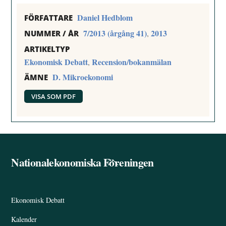
Daniel Hedblom
FÖRFATTARE
7/2013 (årgång 41)
2013
,
NUMMER / ÅR
ARTIKELTYP
Ekonomisk Debatt
Recension/bokanmälan
,
D. Mikroekonomi
ÄMNE
VISA SOM PDF
Nationalekonomiska Föreningen
Back
To
Top
Ekonomisk Debatt
Kalender