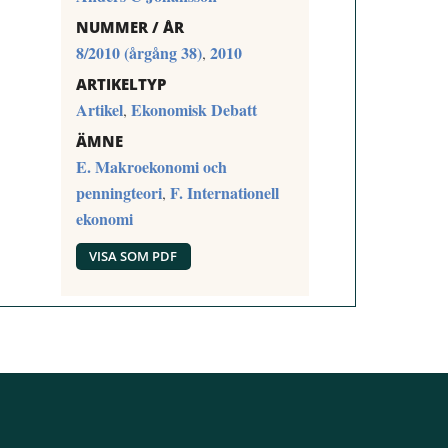
NUMMER / ÅR
8/2010 (årgång 38)
2010
,
ARTIKELTYP
Artikel
Ekonomisk Debatt
,
ÄMNE
E. Makroekonomi och
penningteori
F. Internationell
,
ekonomi
VISA SOM PDF