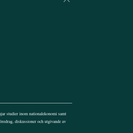
To
Top
jar studier inom nationalekonomi samt
föredrag, diskussioner och utgivande av