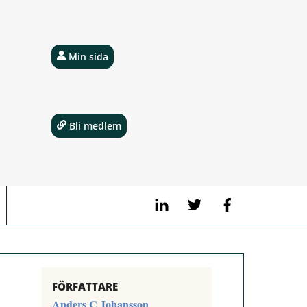
Min sida
Bli medlem
LinkedIn
Twitter
Facebook
FÖRFATTARE
Anders C Johansson