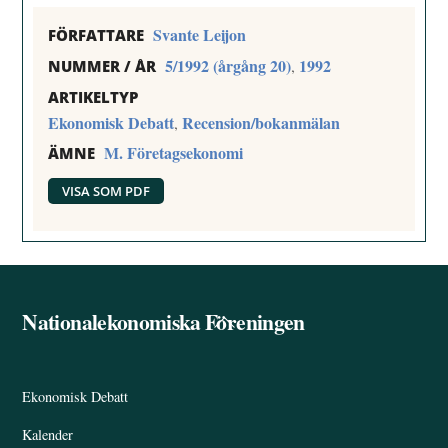
Svante Leijon
FÖRFATTARE
5/1992 (årgång 20)
1992
,
NUMMER / ÅR
ARTIKELTYP
Ekonomisk Debatt
Recension/bokanmälan
,
M. Företagsekonomi
ÄMNE
VISA SOM PDF
Nationalekonomiska Föreningen
Back
To
Top
Ekonomisk Debatt
Kalender