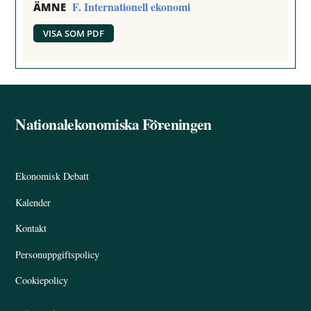
F. Internationell ekonomi
ÄMNE
VISA SOM PDF
Nationalekonomiska Föreningen
Back
To
Top
Ekonomisk Debatt
Kalender
Kontakt
Personuppgiftspolicy
Cookiepolicy