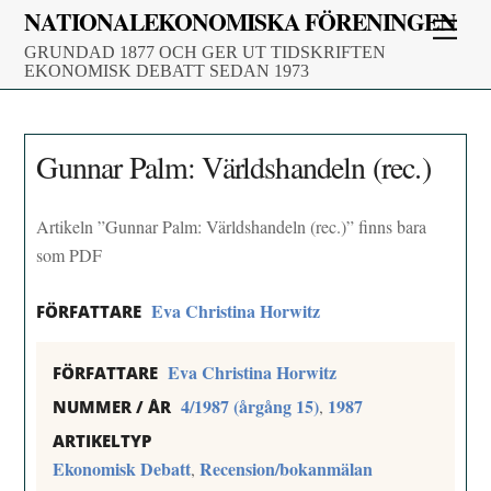
Skip
NATIONALEKONOMISKA FÖRENINGEN
Men
to
GRUNDAD 1877 OCH GER UT TIDSKRIFTEN
content
EKONOMISK DEBATT SEDAN 1973
Gunnar Palm: Världshandeln (rec.)
Artikeln ”Gunnar Palm: Världshandeln (rec.)” finns bara
som PDF
Eva Christina Horwitz
FÖRFATTARE
Eva Christina Horwitz
FÖRFATTARE
4/1987 (årgång 15)
1987
,
NUMMER / ÅR
ARTIKELTYP
Ekonomisk Debatt
Recension/bokanmälan
,