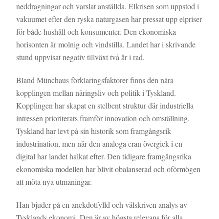
neddragningar och varslat anställda. Elkrisen som uppstod i
vakuumet efter den ryska naturgasen har pressat upp elpriser
för både hushåll och konsumenter. Den ekonomiska
horisonten är molnig och vindstilla. Landet har i skrivande
stund uppvisat negativ tillväxt två år i rad.
Bland Münchaus förklaringsfaktorer finns den nära
kopplingen mellan näringsliv och politik i Tyskland.
Kopplingen har skapat en stelbent struktur där industriella
intressen prioriterats framför innovation och omställning.
Tyskland har levt på sin historik som framgångsrik
industrination, men när den analoga eran övergick i en
digital har landet halkat efter. Den tidigare framgångsrika
ekonomiska modellen har blivit obalanserad och oförmögen
att möta nya utmaningar.
Han bjuder på en anekdotfylld och välskriven analys av
Tysklands ekonomi. Den är av högsta relevans för alla