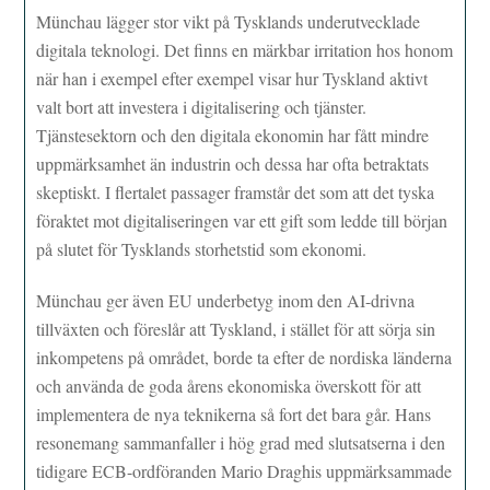
Münchau lägger stor vikt på Tysklands underutvecklade
digitala teknologi. Det finns en märkbar irritation hos honom
när han i exempel efter exempel visar hur Tyskland aktivt
valt bort att investera i digitalisering och tjänster.
Tjänstesektorn och den digitala ekonomin har fått mindre
uppmärksamhet än industrin och dessa har ofta betraktats
skeptiskt. I flertalet passager framstår det som att det tyska
föraktet mot digitaliseringen var ett gift som ledde till början
på slutet för Tysklands storhetstid som ekonomi.
Münchau ger även EU underbetyg inom den AI-drivna
tillväxten och föreslår att Tyskland, i stället för att sörja sin
inkompetens på området, borde ta efter de nordiska länderna
och använda de goda årens ekonomiska överskott för att
implementera de nya teknikerna så fort det bara går. Hans
resonemang sammanfaller i hög grad med slutsatserna i den
tidigare ECB-ordföranden Mario Draghis uppmärksammade