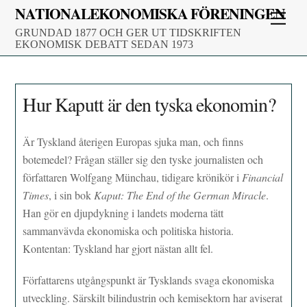
Skip
NATIONALEKONOMISKA FÖRENINGEN
Men
to
GRUNDAD 1877 OCH GER UT TIDSKRIFTEN
content
EKONOMISK DEBATT SEDAN 1973
Hur Kaputt är den tyska ekonomin?
Är Tyskland återigen Europas sjuka man, och finns
botemedel? Frågan ställer sig den tyske journalisten och
författaren Wolfgang Münchau, tidigare krönikör i
Financial
Times
, i sin bok
Kaput: The End of the German Miracle
.
Han gör en djupdykning i landets moderna tätt
sammanvävda ekonomiska och politiska historia.
Kontentan: Tyskland har gjort nästan allt fel.
Författarens utgångspunkt är Tysklands svaga ekonomiska
utveckling. Särskilt bilindustrin och kemisektorn har aviserat