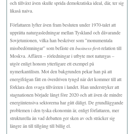
och tillväxt även skulle sprida demokratiska ideal, där, ter sig
likaså naiva.
Författaren lyfter även fram besluten under 1970-talet att
upprätta naturgasledningar mellan Tyskland och dåvarande
Sovjetunionen, vilka han beskriver som ”monumentala
missbedömningar” som befäste en
business-firs
t-relation till
Moskva. Affären – rörledningar i utbyte mot naturgas –
utgör enligt honom ytterligare ett exempel på
nymerkantilism. Mot den bakgrunden pekar han på att
energifrågan fått en överdriven tyngd när det kommer till att
förklara den svaga tillväxten i landet. Han understryker att
stagnationen började långt före 2020 och att även de mindre
energiintensiva sektorerna har gått dåligt. De grundläggande
problemen i den tyska ekonomin är, enligt författaren, mer
strukturella än vad debatten ger sken av och sträcker sig
längre än till tillgång till billig el.