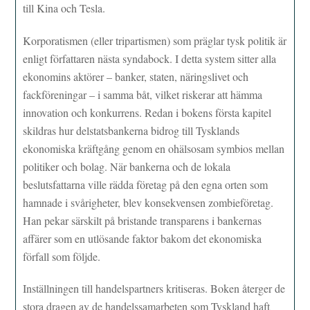
till Kina och Tesla.
Korporatismen (eller tripartismen) som präglar tysk politik är
enligt författaren nästa syndabock. I detta system sitter alla
ekonomins aktörer – banker, staten, näringslivet och
fackföreningar – i samma båt, vilket riskerar att hämma
innovation och konkurrens. Redan i bokens första kapitel
skildras hur delstatsbankerna bidrog till Tysklands
ekonomiska kräftgång genom en ohälsosam symbios mellan
politiker och bolag. När bankerna och de lokala
beslutsfattarna ville rädda företag på den egna orten som
hamnade i svårigheter, blev konsekvensen zombieföretag.
Han pekar särskilt på bristande transparens i bankernas
affärer som en utlösande faktor bakom det ekonomiska
förfall som följde.
Inställningen till handelspartners kritiseras. Boken återger de
stora dragen av de handelssamarbeten som Tyskland haft