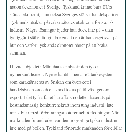
nationalekonomer i Sverige. Tyskland är inte bara EU:s
största ekonomi, utan också Sveriges största handelspartner.
Tysklands utsikter påverkar således utsikterna för svensk
industri. Några lösningar bjuder han dock inte på – utan
tydliggör i stället tidigt i boken att den är hans eget svar på
hur och varför Tysklands ekonomi håller på att braka
samman.
Huvudsubjektet i Münchaus analys är den tyska
nymerkantilismen. Nymerkantilismen är ett tankesystem
som karaktäriseras av önskan om överskott i
handelsbalansen och ett starkt fokus på tillväxt genom
export. I det tyska fallet har affärsmodellen baserats på
kostnadsmässig konkurrenskraft inom tung industri, inte
minst bilar med förbränningsmotorer och rörledningar. När
marknaden förändrades var den trögrörliga tyska industrin
inte med på bollen. Tyskland förlorade marknaden för elbilar