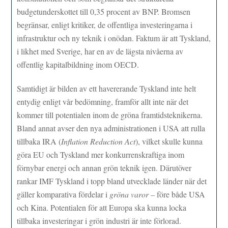
budgetunderskottet till 0,35 procent av BNP. Bromsen
begränsar, enligt kritiker, de offentliga investeringarna i
infrastruktur och ny teknik i onödan. Faktum är att Tyskland,
i likhet med Sverige, har en av de lägsta nivåerna av
offentlig kapitalbildning inom OECD.
Samtidigt är bilden av ett havererande Tyskland inte helt
entydig enligt vår bedömning, framför allt inte när det
kommer till potentialen inom de gröna framtidsteknikerna.
Bland annat avser den nya administrationen i USA att rulla
tillbaka IRA (
Inflation Reduction Act
), vilket skulle kunna
göra EU och Tyskland mer konkurrenskraftiga inom
förnybar energi och annan grön teknik igen. Därutöver
rankar IMF Tyskland i topp bland utvecklade länder när det
gäller komparativa fördelar i
gröna varor
– före både USA
och Kina. Potentialen för att Europa ska kunna locka
tillbaka investeringar i grön industri är inte förlorad.