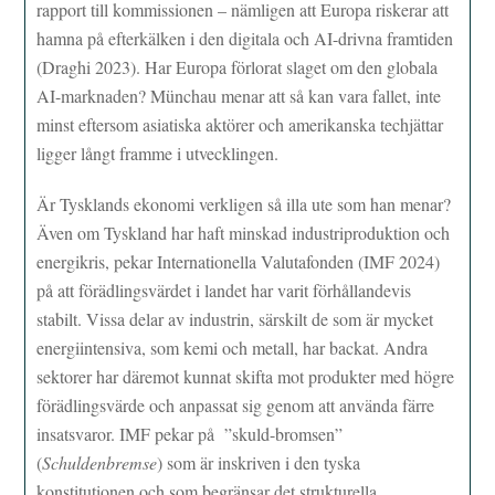
rapport till kommissionen – nämligen att Europa riskerar att
hamna på efterkälken i den digitala och AI-drivna framtiden
(Draghi 2023). Har Europa förlorat slaget om den globala
AI-marknaden? Münchau menar att så kan vara fallet, inte
minst eftersom asiatiska aktörer och amerikanska techjättar
ligger långt framme i utvecklingen.
Är Tysklands ekonomi verkligen så illa ute som han menar?
Även om Tyskland har haft minskad industriproduktion och
energikris, pekar Internationella Valutafonden (IMF 2024)
på att förädlingsvärdet i landet har varit förhållandevis
stabilt. Vissa delar av industrin, särskilt de som är mycket
energiintensiva, som kemi och metall, har backat. Andra
sektorer har däremot kunnat skifta mot produkter med högre
förädlingsvärde och anpassat sig genom att använda färre
insatsvaror. IMF pekar på ”skuld-bromsen”
(
Schuldenbremse
) som är inskriven i den tyska
konstitutionen och som begränsar det strukturella