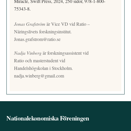
Miracle, Swift Press, 2024, 250 sidor, 978-1-800-
75343-8.
Jonas Grafström
är Vice VD vid Ratio –
Näringslivets forskningsinstitut.
Jonas.grafstrom@ratio.se
Nadja Vinberg
är forskningsassistent vid
Ratio och masterstudent vid
Handelshögskolan i Stockholm.
nadja.winberg@gmail.com
Nationalekonomiska Föreningen
Back
To