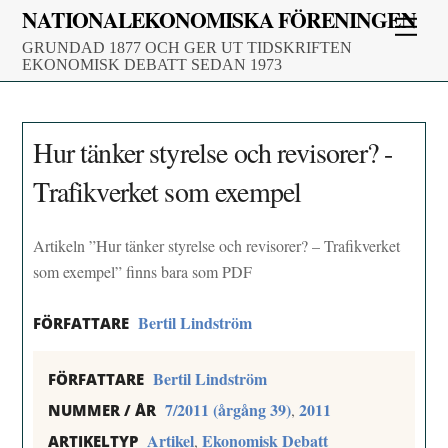
Skip
NATIONALEKONOMISKA FÖRENINGEN
Men
to
GRUNDAD 1877 OCH GER UT TIDSKRIFTEN
content
EKONOMISK DEBATT SEDAN 1973
Hur tänker styrelse och revisorer? -
Trafikverket som exempel
Artikeln ”Hur tänker styrelse och revisorer? – Trafikverket
som exempel” finns bara som PDF
Bertil Lindström
FÖRFATTARE
Bertil Lindström
FÖRFATTARE
7/2011 (årgång 39)
2011
,
NUMMER / ÅR
Artikel
Ekonomisk Debatt
,
ARTIKELTYP