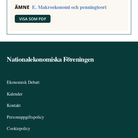
E. Makroekonomi och penningteori
ÄMNE
VISA SOM PDF
Nationalekonomiska Föreningen
Back
To
Top
Ekonomisk Debatt
Kalender
Kontakt
Personuppgiftspolicy
Cookiepolicy