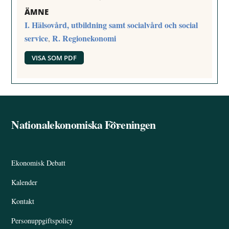
ÄMNE
I. Hälsovård, utbildning samt socialvård och social
service
R. Regionekonomi
,
VISA SOM PDF
Nationalekonomiska Föreningen
Back
To
Top
Ekonomisk Debatt
Kalender
Kontakt
Personuppgiftspolicy