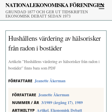
Skip
NATIONALEKONOMISKA FÖRENINGEN
Men
to
GRUNDAD 1877 OCH GER UT TIDSKRIFTEN
content
EKONOMISK DEBATT SEDAN 1973
Hushållens värdering av hälsorisker
från radon i bostäder
Artikeln ”Hushållens värdering av hälsorisker från radon i
bostäder” finns bara som PDF
Jeanette Åkerman
FÖRFATTARE
Jeanette Åkerman
FÖRFATTARE
3/1989 (årgång 17)
1989
,
NUMMER / ÅR
Artikel
Ekonomisk Debatt
,
ARTIKELTYP